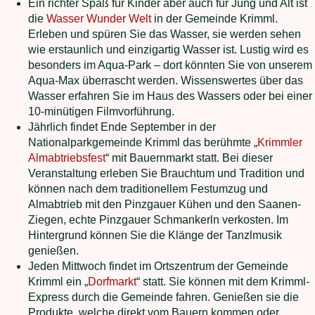
Ein richter Spaß für Kinder aber auch für Jung und Alt ist
die
Wasser Wunder Welt
in der Gemeinde Krimml.
Erleben und spüren Sie das Wasser, sie werden sehen
wie erstaunlich und einzigartig Wasser ist. Lustig wird es
besonders im Aqua-Park – dort könnten Sie von unserem
Aqua-Max überrascht werden. Wissenswertes über das
Wasser erfahren Sie im Haus des Wassers oder bei einer
10-minütigen Filmvorführung.
Jährlich findet Ende September in der
Nationalparkgemeinde Krimml das berühmte „
Krimmler
Almabtriebsfest
“ mit Bauernmarkt statt. Bei dieser
Veranstaltung erleben Sie Brauchtum und Tradition und
können nach dem traditionellem Festumzug und
Almabtrieb mit den Pinzgauer Kühen und den Saanen-
Ziegen, echte Pinzgauer Schmankerln verkosten. Im
Hintergrund können Sie die Klänge der Tanzlmusik
genießen.
Jeden Mittwoch findet im Ortszentrum der Gemeinde
Krimml ein „
Dorfmarkt
“ statt. Sie können mit dem Krimml-
Express durch die Gemeinde fahren. Genießen sie die
Produkte, welche direkt vom Bauern kommen oder