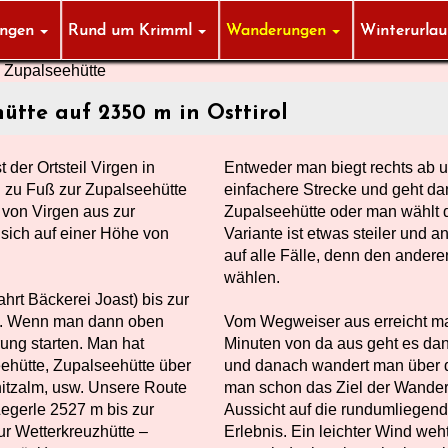
ungen
Rund um Krimml
Wanderungen
Winterurla
Zupalseehütte
tte auf 2350 m in Osttirol
der Ortsteil Virgen in
Entweder man biegt rechts ab u
n zu Fuß zur Zupalseehütte
einfachere Strecke und geht da
 von Virgen aus zur
Zupalseehütte oder man wählt 
 sich auf einer Höhe von
Variante ist etwas steiler und a
auf alle Fälle, denn den and
wählen.
hrt Bäckerei Joast) bis zur
en. Wenn man dann oben
Vom Wegweiser aus erreicht man
ng starten. Man hat
Minuten von da aus geht es dan
ehütte, Zupalseehütte über
und danach wandert man über d
nitzalm, usw. Unsere Route
man schon das Ziel der Wander
Legerle 2527 m bis zur
Aussicht auf die rundumliegend
ur Wetterkreuzhütte –
Erlebnis. Ein leichter Wind weh