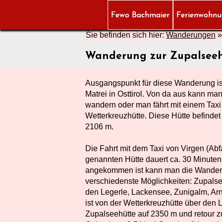
Fewo Bachmaier
Ferienwohn
Sie befinden sich hier:
Wanderungen
»
Wanderung zur Zupalseehü
Ausgangspunkt für diese Wanderung ist 
Matrei in Osttirol. Von da aus kann ma
wandern oder man fährt mit einem Taxi
Wetterkreuzhütte. Diese Hütte befindet
2106 m.
Die Fahrt mit dem Taxi von Virgen (Abfa
genannten Hütte dauert ca. 30 Minut
angekommen ist kann man die Wanderu
verschiedenste Möglichkeiten: Zupalse
den Legerle, Lackensee, Zunigalm, Ar
ist von der Wetterkreuzhütte über den 
Zupalseehütte auf 2350 m und retour z