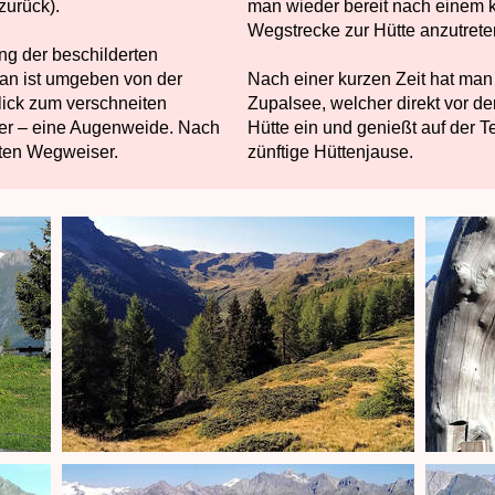
zurück).
man wieder bereit nach einem ku
Wegstrecke zur Hütte anzutrete
ng der beschilderten
an ist umgeben von der
Nach einer kurzen Zeit hat man 
lick zum verschneiten
Zupalsee, welcher direkt vor der
er – eine Augenweide. Nach
Hütte ein und genießt auf der T
sten Wegweiser.
zünftige Hüttenjause.