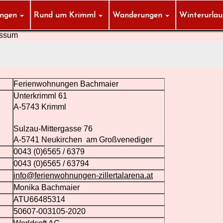
ungen
Rund um Krimml
Wanderungen
Winterurla
essum
Ferienwohnungen Bachmaier
Unterkrimml 61
A-5743 Krimml
Sulzau-Mittergasse 76
A-5741 Neukirchen am Großvenediger
0043 (0)6565 / 6379
0043 (0)6565 / 63794
info@ferienwohnungen-zillertalarena.at
Monika Bachmaier
ATU66485314
50607-003105-2020