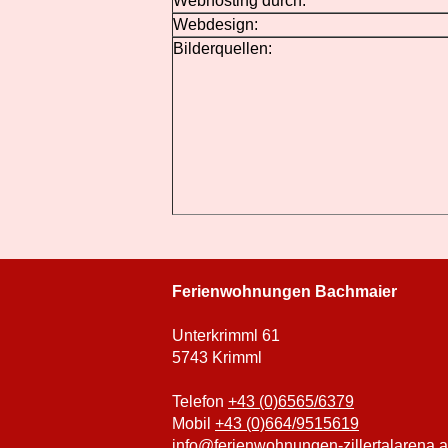
Webhosting durch:
Webdesign:
Bilderquellen:
Ferienwohnungen Bachmaier
Unterkrimml 61
5743 Krimml
Telefon
+43 (0)6565/6379
Mobil
+43 (0)664/9515619
info@ferienwohnungen-zillertalarena.a