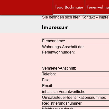
Fewo Bachmaier
Ferienwohn
Sie befinden sich hier:
Kontakt
»
Impr
Impressum
Firmenname:
Wohnungs-Anschrift der
Ferienwohnungen:
Vermieter-Anschrift:
Telefon:
Fax:
Email:
inhaltlich Verantwortliche
Umsatzsteuer-Identifikationsnummer:
Registrierungsnummer