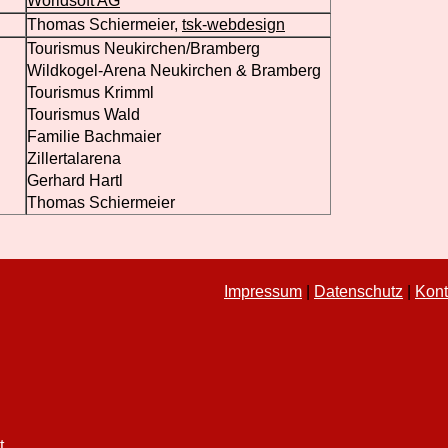
Worldsoft AG
Thomas Schiermeier,
tsk-webdesign
Tourismus Neukirchen/Bramberg
Wildkogel-Arena Neukirchen & Bramberg
Tourismus Krimml
Tourismus Wald
Familie Bachmaier
Zillertalarena
Gerhard Hartl
Thomas Schiermeier
Impressum
|
Datenschutz
|
Kont
t