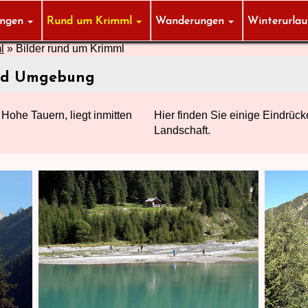
ungen
Rund um Krimml
Wanderungen
Winterurla
l
»
Bilder rund um Krimml
und Umgebung
Hohe Tauern, liegt inmitten
Hier finden Sie einige Eindrüc
Landschaft.