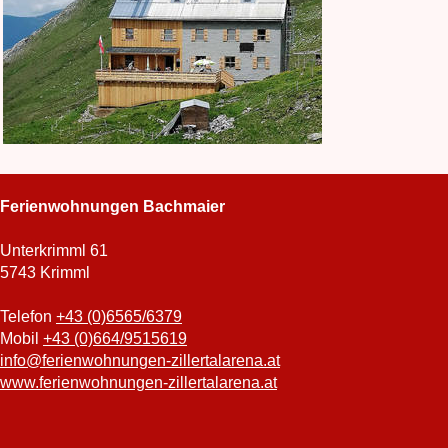
Ferienwohnungen Bachmaier
Unterkrimml 61
5743 Krimml
Telefon
+43 (0)6565/6379
Mobil
+43 (0)664/9515619
info@ferienwohnungen-zillertalarena.at
www.ferienwohnungen-zillertalarena.at