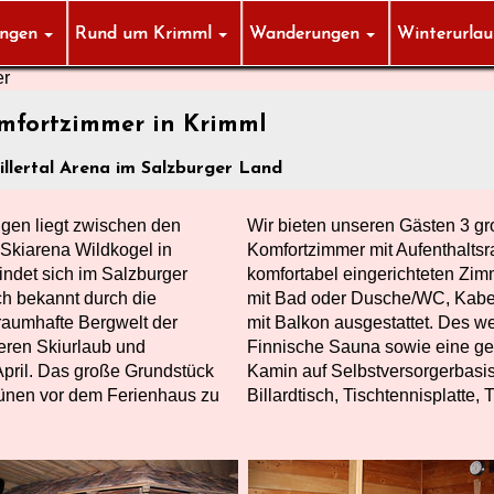
ungen
Rund um Krimml
Wanderungen
Winterurla
er
mfortzimmer in Krimml
illertal Arena im Salzburger Land
gen liegt zwischen den
Wir bieten unseren Gästen 3 
 Skiarena Wildkogel in
Komfortzimmer mit Aufenthaltsr
ndet sich im Salzburger
komfortabel eingerichteten Zi
ch bekannt durch die
mit Bad oder Dusche/WC, Kabel-
raumhafte Bergwelt der
mit Balkon ausgestattet. Des we
eren Skiurlaub und
Finnische Sauna sowie eine gem
pril. Das große Grundstück
Kamin auf Selbstversorgerbasi
 Grünen vor dem Ferienhaus zu
Billardtisch, Tischtennisplatte,