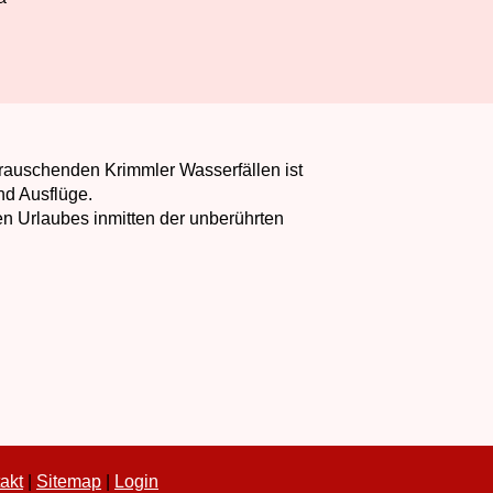
rauschenden Krimmler Wasserfällen ist
nd Ausflüge.
n Urlaubes inmitten der unberührten
akt
|
Sitemap
|
Login