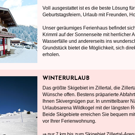
Voll ausgestattet ist es die beste Lösung fü
Geburtstagsfeiern, Urlaub mit Freunden, Ho
Unser geräumiges Ferienhaus befindet si
Krimml auf der Sonnenseite mit herrlicher A
Wasserfälle und andererseits ins wundersc
Grundstück bietet die Möglichkeit, sich di
erholen.
WINTERURLAUB
Das größte Skigebiet im Zillertal, die Ziller
Wünsche offen. Bestens präparierte Abfahr
Ihnen Skivergnügen pur. In unmittelbarer N
Urlaubsarena Wildkogel mit der längsten 
Beide Skigebiete erreichen Sie bequem mit
vor Ihrer Ferienwohnung.
⇒ nur 7 km bis zum Skigebiet Zillertal-Aren